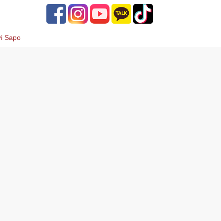
ởi
Sapo