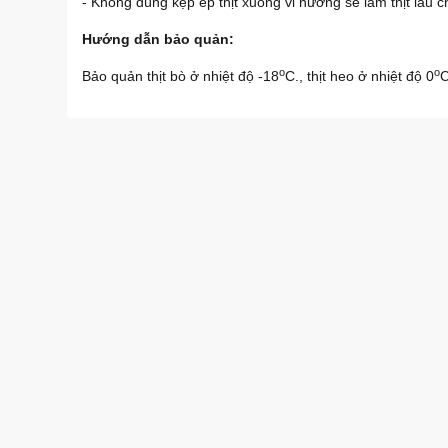
- Không dùng kẹp ép thịt xuống vỉ nướng sẽ làm thịt lâu 
Hướng dẫn bảo quản:
o
o
Bảo quản thịt bò ở nhiệt độ -18
C., thịt heo ở nhiệt độ 0
C