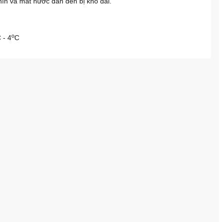
chín và mất nước dẫn đến bị khô dai.
o
 - 4
C