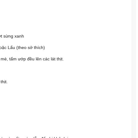
 ớt sừng xanh
ặc Lẩu (theo sở thích)
mè, tẩm ướp đều lên các lát thịt.
hịt.