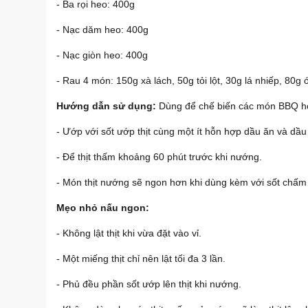
- Ba rọi heo: 400g
- Nạc dăm heo: 400g
- Nạc giòn heo: 400g
- Rau 4 món: 150g xà lách, 50g tỏi lột, 30g lá nhiếp, 80g
Hướng dẫn sử dụng:
Dùng để chế biến các món BBQ ho
- Ướp với sốt ướp thịt cùng một ít hỗn hợp dầu ăn và dầu 
- Để thịt thấm khoảng 60 phút trước khi nướng.
- Món thịt nướng sẽ ngon hơn khi dùng kèm với sốt chấm t
Mẹo nhỏ nấu ngon:
- Không lật thịt khi vừa đặt vào vỉ.
- Một miếng thịt chỉ nên lật tối đa 3 lần.
- Phủ đều phần sốt ướp lên thịt khi nướng.