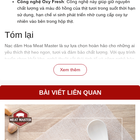
Công nghệ Oxy Fresh
: Công nghệ này giúp giữ nguyên
chất lượng và màu đỏ hồng của thịt tươi trong suốt thời hạn
sử dụng, hạn chế vi sinh phát triển nhờ cung cấp oxy tự
nhiên vào bên trong hộp thịt.
Tóm lại
Nạc dăm Hoa Meat Master là sự lựa chọn hoàn hảo cho những ai
yêu thích thịt heo ngon, tươi và đảm bảo chất lượng. Với quy trình
tuyển chọn khắt khe, nghệ thuật cắt thái tinh tế và công nghệ bảo
quản hiện đại, sản phẩm này chắc chắn sẽ mang đến trải nghiệm
Xem thêm
ẩm thực tuyệt vời.
BÀI VIẾT LIÊN QUAN