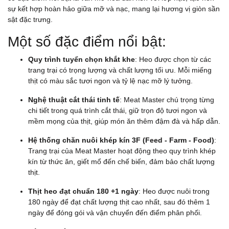
sự kết hợp hoàn hảo giữa mỡ và nạc, mang lại hương vị giòn sần
sật đặc trưng.
Một số đặc điểm nổi bật:
Quy trình tuyển chọn khắt khe
: Heo được chọn từ các
trang trại có trọng lượng và chất lượng tối ưu. Mỗi miếng
thịt có màu sắc tươi ngon và tỷ lệ nạc mỡ lý tưởng.
Nghệ thuật cắt thái tinh tế
: Meat Master chú trọng từng
chi tiết trong quá trình cắt thái, giữ trọn độ tươi ngon và
mềm mọng của thịt, giúp món ăn thêm đậm đà và hấp dẫn.
Hệ thống chăn nuôi khép kín 3F (Feed - Farm - Food)
:
Trang trại của Meat Master hoạt động theo quy trình khép
kín từ thức ăn, giết mổ đến chế biến, đảm bảo chất lượng
thịt.
Thịt heo đạt chuẩn 180 +1 ngày
: Heo được nuôi trong
180 ngày để đạt chất lượng thịt cao nhất, sau đó thêm 1
ngày để đóng gói và vận chuyển đến điểm phân phối.