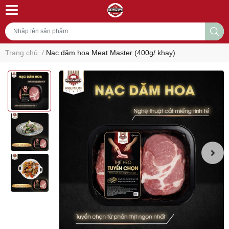
Trang chủ
/
Nạc dăm hoa Meat Master (400g/ khay)