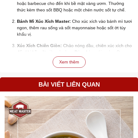
hoặc barbecue cho đến khi bề mặt vàng ươm. Thưởng
thức kèm theo sốt BBQ hoặc một chén nước sốt tự chế.
Bánh Mì Xúc Xích Master:
Cho xúc xích vào bánh mì tươi
ngon, thêm rau sống và sốt mayonnaise hoặc sốt ớt tùy
khẩu vị.
Xúc Xích Chiên Giòn:
Chảo nóng dầu, chiên xúc xích cho
đến khi bề mặt giòn và vàng. Dùng kèm với nước sốt ưa
thích.
Xem thêm
Xúc Xích Hấp Bia:
Hấp xúc xích với nước bia để tăng
thêm hương vị đặc trưng, sau đó ướp sốt gia vị trước khi
nướng.
BÀI VIẾT LIÊN QUAN
Xúc xích Master Patê không chỉ là một sản phẩm ẩm thực mà còn
là nguồn cảm hứng để sáng tạo nhiều món ngon hấp dẫn. Hãy
khám phá và tận hưởng trải nghiệm ẩm thực đặc sắc từ sản
phẩm này!