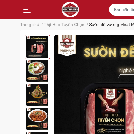
Trang chủ
/
Thịt Heo Tuyển Chọn
/
Sườn đế vương Meat Ma