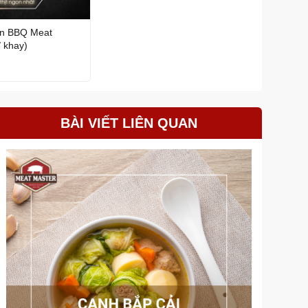
ườn BBQ Meat
00g/ khay)
BÀI VIẾT LIÊN QUAN