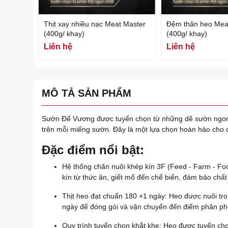
Thịt xay nhiều nạc Meat Master
Đệm thăn heo Mea
(400g/ khay)
(400g/ khay)
Liên hệ
Liên hệ
MÔ TẢ SẢN PHẨM
Sườn Đế Vương được tuyển chọn từ những dẽ sườn ngon nh
trên mỗi miếng sườn. Đây là một lựa chọn hoàn hảo cho
Đặc điểm nổi bật:
Hệ thống chăn nuôi khép kín 3F (Feed - Farm - Foo
kín từ thức ăn, giết mổ đến chế biến, đảm bảo chất l
Thịt heo đạt chuẩn 180 +1 ngày: Heo được nuôi tro
ngày để đóng gói và vận chuyển đến điểm phân phối
Quy trình tuyển chọn khắt khe: Heo được tuyển chọn