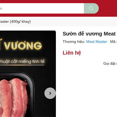
ster (400g/ khay)
Sườn đế vương Meat 
Thương hiệu:
Meat Master
Mã 
Liên hệ
Gọi đặ