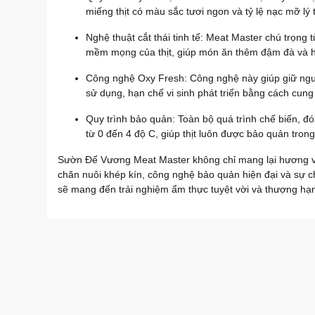
miếng thịt có màu sắc tươi ngon và tỷ lệ nạc mỡ lý
Nghệ thuật cắt thái tinh tế: Meat Master chú trọng từ
mềm mọng của thịt, giúp món ăn thêm đậm đà và 
Công nghệ Oxy Fresh: Công nghệ này giúp giữ nguy
sử dụng, hạn chế vi sinh phát triển bằng cách cung 
Quy trình bảo quản: Toàn bộ quá trình chế biến, đ
từ 0 đến 4 độ C, giúp thịt luôn được bảo quản trong
Sườn Đế Vương Meat Master không chỉ mang lại hương vị
chăn nuôi khép kín, công nghệ bảo quản hiện đại và sự ch
sẽ mang đến trải nghiệm ẩm thực tuyệt vời và thượng hạ