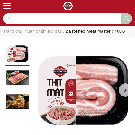
Trang chủ
/
Sản phẩm nổi bật
/
Ba rọi heo Meat Master ( 400G )