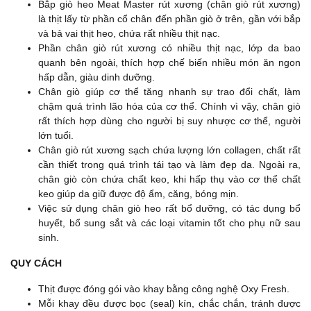
Bắp giò heo Meat Master rút xương (chân giò rút xương)
là thịt lấy từ phần cổ chân đến phần giò ở trên, gần với bắp
và bả vai thịt heo, chứa rất nhiều thịt nạc.
Phần chân giò rút xương có nhiều thịt nạc, lớp da bao
quanh bên ngoài, thích hợp chế biến nhiều món ăn ngon
hấp dẫn, giàu dinh dưỡng.
Chân giò giúp cơ thể tăng nhanh sự trao đổi chất, làm
chậm quá trình lão hóa của cơ thể. Chính vì vậy, chân giò
rất thích hợp dùng cho người bị suy nhược cơ thể, người
lớn tuổi.
Chân giò rút xương sạch chứa lượng lớn collagen, chất rất
cần thiết trong quá trình tái tạo và làm đẹp da. Ngoài ra,
chân giò còn chứa chất keo, khi hấp thụ vào cơ thể chất
keo giúp da giữ được độ ẩm, căng, bóng mịn.
Việc sử dụng chân giò heo rất bổ dưỡng, có tác dụng bổ
huyết, bổ sung sắt và các loại vitamin tốt cho phụ nữ sau
sinh.
QUY CÁCH
Thịt được đóng gói vào khay bằng công nghệ Oxy Fresh.
Mỗi khay đều được bọc (seal) kín, chắc chắn, tránh được