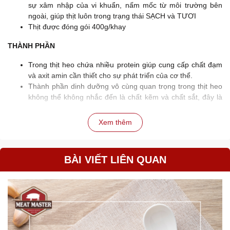
sự xâm nhập của vi khuẩn, nấm mốc từ môi trường bên
ngoài, giúp thịt luôn trong trạng thái SẠCH và TƯƠI
Thịt được đóng gói 400g/khay
THÀNH PHẦN
Trong thịt heo chứa nhiều protein giúp cung cấp chất đạm
và axit amin cần thiết cho sự phát triển của cơ thể.
Thành phần dinh dưỡng vô cùng quan trọng trong thịt heo
không thể không nhắc đến là chất kẽm và chất sắt, đây là
chất dinh dưỡng giúp chữa lành vết thương, chống oxy hóa
hiệu quả, tham gia vào quá trình sản sinh ra máu cho cơ
Xem thêm
thể.
Thịt heo cung cấp đầy đủ các thành phần dinh dưỡng,
cung cấp chất đạm, chất béo, các vitamin và muối khoáng
BÀI VIẾT LIÊN QUAN
cho cơ thể.
HƯỚNG DẪN SỬ DỤNG
Bắp giò heo Meat Master rút xương thích hợp cho các món như:
luộc chấm mắm, hầm thuốc bắc, giò bó mộc nhĩ, lẩu bắp giò, bắp
giò hun khói.