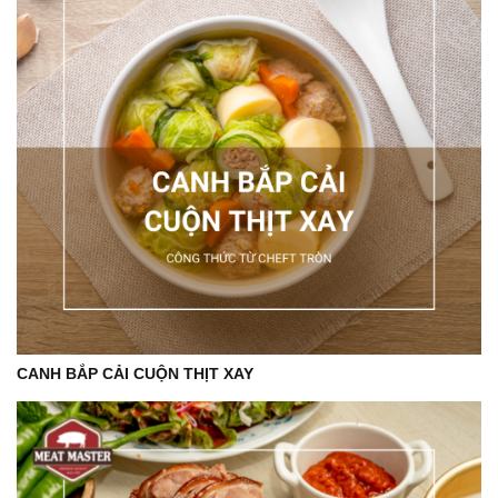
MẸO NẤU NGON
Khi cho giấm vào nồi hầm xương sẽ có tác dụng giúp các chất
dinh dưỡng trong xương được tiết ra nhanh hơn giúp tăng thêm
dinh dưỡng cho nước lèo và giúp xương nhanh mềm nhừ mà
không tốn quá nhiều thời gian.
CANH BẮP CẢI CUỘN THỊT XAY